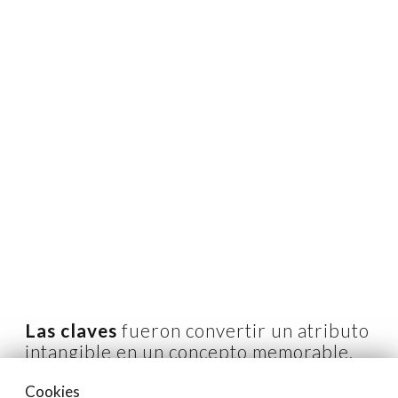
Las claves
fueron convertir un atributo
intangible en un concepto memorable,
construir un sistema completo (marca,
Cookies
sello y narrativa) y mantener coherencia